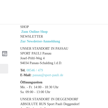
SHOP
Zum Online-Shop
NEWSLETTER
Zur Newsletter-Anmeldung
UNSER STANDORT IN PASSAU
ranstaltungen
Veranstaltung
he
SPORT PAULI Passau
Monat
Ansichten-
Josef-Pöltl-Weg 4
che
94034 Passau-Schalding l.d.D.
Navigation
d
Tel.
08546 / 479
E-Mail:
passau@sport-pauli.de
sichten,
Öffnungszeiten
vigation
Mo. - Fr. 14:00 - 18:30 Uhr
Sa. 09:00 - 13:00 Uhr
UNSER STANDORT IN DEGGENDORF
ABSOLUTE RUN Sport Pauli Deggendorf