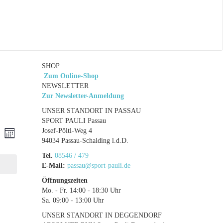
SHOP
Zum Online-Shop
NEWSLETTER
Zur Newsletter-Anmeldung
UNSER STANDORT IN PASSAU
SPORT PAULI Passau
ranstaltungen
Veranstaltung
Josef-Pöltl-Weg 4
he
Monat
94034 Passau-Schalding l.d.D.
Ansichten-
che
Navigation
Tel.
08546 / 479
d
E-Mail:
passau@sport-pauli.de
sichten,
Öffnungszeiten
Mo. - Fr. 14:00 - 18:30 Uhr
vigation
Sa. 09:00 - 13:00 Uhr
UNSER STANDORT IN DEGGENDORF