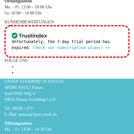
Öffnungszeiten
Mo. - Fr. 13:00 - 18:00 Uhr
Sa. 10:00 - 14:00 Uhr
KUNDENBEWERTUNGEN
Unfortunately, the 7-day trial period has
expired.
Check our subscription plans! >>
FOLGE UNS
UNSER STANDORT IN PASSAU
SPORT PAULI Passau
Josef-Pöltl-Weg 4
94034 Passau-Schalding l.d.D.
Tel.
08546 / 479
E-Mail:
passau@sport-pauli.de
Öffnungszeiten
Mo. - Fr. 14:00 - 18:30 Uhr