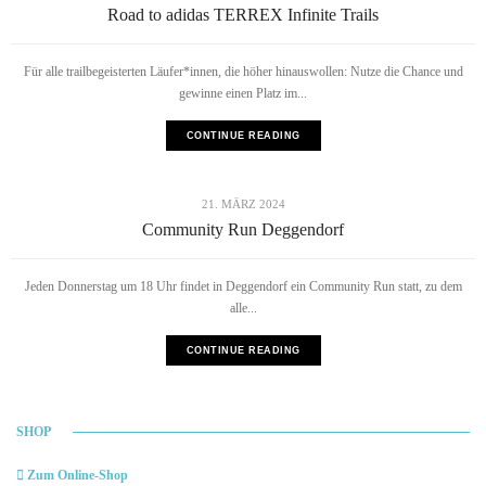
Road to adidas TERREX Infinite Trails
Für alle trailbegeisterten Läufer*innen, die höher hinauswollen: Nutze die Chance und
gewinne einen Platz im...
CONTINUE READING
ALLGEMEIN
21. MÄRZ 2024
Community Run Deggendorf
Jeden Donnerstag um 18 Uhr findet in Deggendorf ein Community Run statt, zu dem
alle...
CONTINUE READING
SHOP
Zum Online-Shop