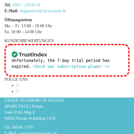
Tel.
0991 / 25038-18
E-Mail:
deggendorf@sport-pauli.de
Öffnungszeiten
Mo. - Fr. 13:00 - 18:00 Uhr
Sa. 10:00 - 14:00 Uhr
KUNDENBEWERTUNGEN
Unfortunately, the 7-day trial period has
expired.
Check our subscription plans! >>
FOLGE UNS
UNSER STANDORT IN PASSAU
SPORT PAULI Passau
Josef-Pöltl-Weg 4
94034 Passau-Schalding l.d.D.
Tel.
08546 / 479
E-Mail:
passau@sport-pauli.de